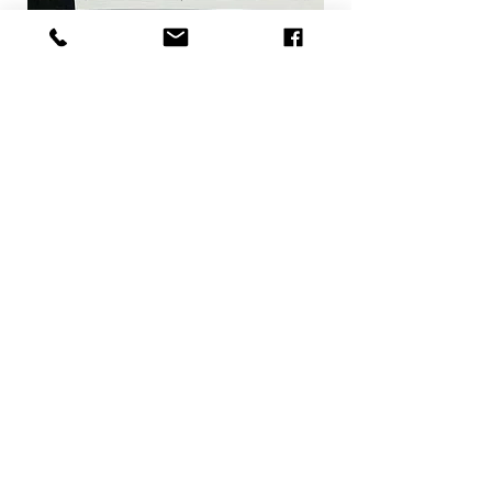
Pompe à chaleur pour piscines de 30 à 120m³
Différents modèles
Tarifs sur demande
Entretien de votre spa :
MCG Piscine et Spa
vous
propose
des kits pour l'entretien