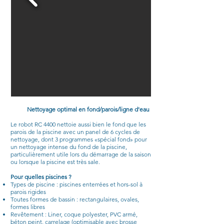
Nettoyage optimal en fond/parois/ligne d'eau
Le robot RC 4400 nettoie aussi bien le fond que les
parois de la piscine avec un panel de 6 cycles de
nettoyage, dont 3 programmes «spécial fond» pour
un nettoyage intense du fond de la piscine,
particulièrement utile lors du démarrage de la saison
ou lorsque la piscine est très sale.
Pour quelles piscines ?
Types de piscine : piscines enterrées et hors-sol à
parois rigides
Toutes formes de bassin : rectangulaires, ovales,
formes libres
Revêtement : Liner, coque polyester, PVC armé,
béton peint, carrelage (optimisable avec brosse